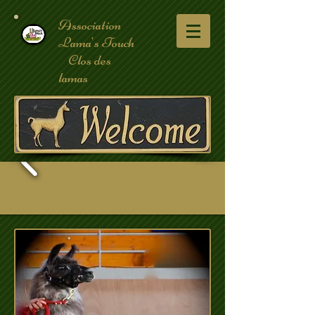
Association
Lama's Touch
Clos des
lamas