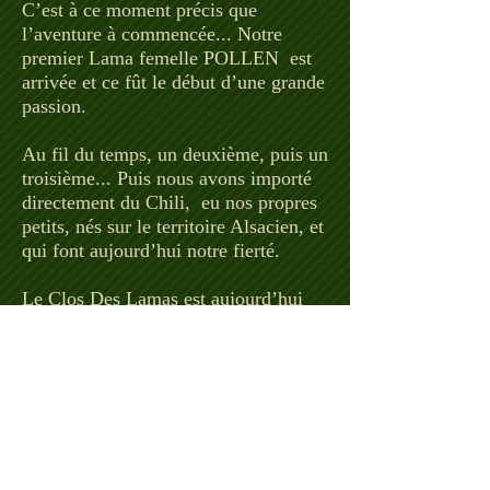
C’est à ce moment précis que
l’aventure à commencée... Notre
premier Lama femelle POLLEN est
arrivée et ce fût le début d’une grande
passion.
Au fil du temps, un deuxième, puis un
troisième... Puis nous avons importé
directement du Chili, eu nos propres
petits, nés sur le territoire Alsacien, et
qui font aujourd’hui notre fierté.
Le Clos Des Lamas est aujourd’hui
riche de plus 20 résidents, mâles et
femelles, de petits, de bébés...et se
spécialise dans la couleur
APPALOOSA
Nous participons aux concours
internationaux ou nos animaux sont
toujours primés, et sommes fières