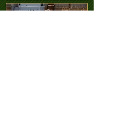
SANDRO 1ER PRIX modèles et allures
lama fortement lainé mâle junior
en 2013 et 3e prix en 2014 à Macon
mâle intermédiaire fortement lainé
http://clos-des-lamas.over-blog.com