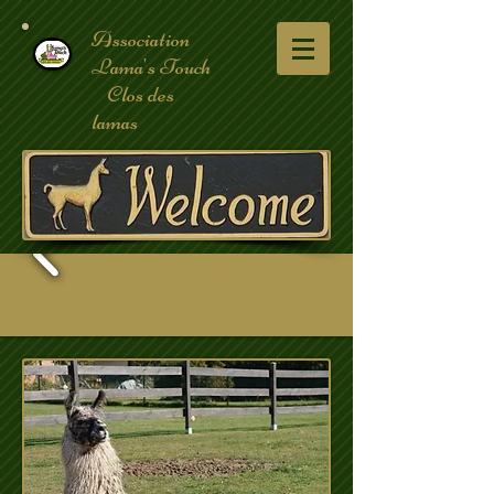
Association
Lama's Touch
Clos des
lamas